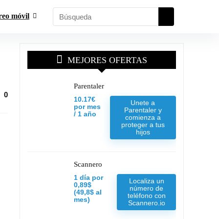
reo móvil
MEJORES OFERTAS
Parentaler
0
10.17€
Unete a
por mes
Parentaler y
/ 1 año
comienza a
proteger a tus
hijos
Scannero
1 día por
Localiza un
0,89$
número de
(49,8$ al
teléfono con
mes)
Scannero.io