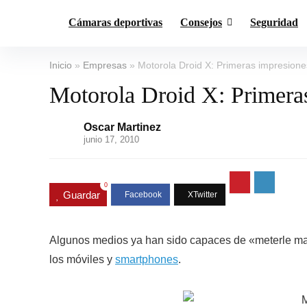
Cámaras deportivas
Consejos
Seguridad
Inicio
»
Empresas
»
Motorola Droid X: Primeras impresione
Motorola Droid X: Primera
Oscar Martinez
junio 17, 2010
0
Guardar
Algunos medios ya han sido capaces de «meterle m
los móviles y
smartphones
.