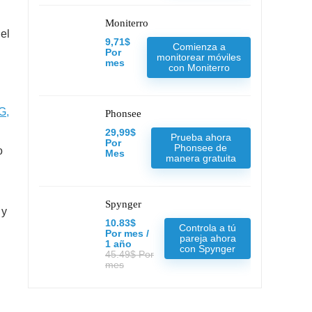
Moniterro
el
9,71$
Comienza a
Por
monitorear móviles
mes
con Moniterro
G,
Phonsee
29,99$
Prueba ahora
Por
Phonsee de
o
Mes
manera gratuita
Spynger
 y
10.83$
Controla a tú
Por mes /
pareja ahora
1 año
con Spynger
45.49$ Por
mes