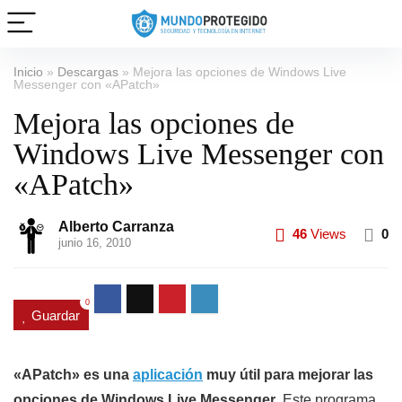
Inicio
»
Descargas
»
Mejora las opciones de Windows Live
Messenger con «APatch»
Mejora las opciones de
Windows Live Messenger con
«APatch»
Alberto Carranza
46
Views
0
junio 16, 2010
0
Guardar
«APatch» es una
aplicación
muy útil para mejorar las
opciones de Windows Live Messenger
. Este programa