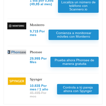
1 día por 0,89$
Localiza un número de
(49,8$ al mes)
teléfono con
Scannero.io
Moniterro
9,71$ Por
Comienza a monitorear
mes
móviles con Moniterro
Phonsee
29,99$ Por
Prueba ahora Phonsee de
Mes
manera gratuita
Spynger
10.83$ Por
Controla a tú pareja
mes / 1 año
ahora con Spynger
45.49$ Por
mes