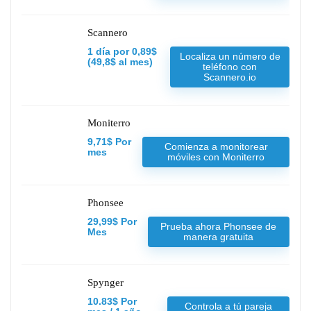
Scannero
1 día por 0,89$
Localiza un número de
(49,8$ al mes)
teléfono con
Scannero.io
Moniterro
9,71$ Por
Comienza a monitorear
mes
móviles con Moniterro
Phonsee
29,99$ Por
Prueba ahora Phonsee de
Mes
manera gratuita
Spynger
10.83$ Por
Controla a tú pareja