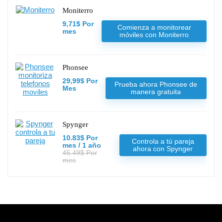
Moniterro
9,71$ Por
Comienza a monitorear
mes
móviles con Moniterro
Phonsee
29,99$ Por
Prueba ahora Phonsee de
Mes
manera gratuita
Spynger
10.83$ Por
Controla a tú pareja
mes / 1 año
ahora con Spynger
45.49$ Por
mes