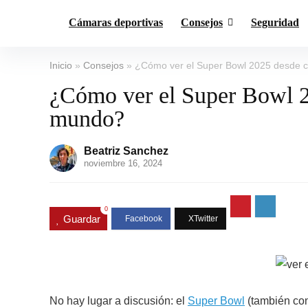
Cámaras deportivas
Consejos
Seguridad
Inicio
»
Consejos
»
¿Cómo ver el Super Bowl 2025 desde c
¿Cómo ver el Super Bowl 20
mundo?
Beatriz Sanchez
noviembre 16, 2024
0
Guardar
No hay lugar a discusión: el
Super Bowl
(también con