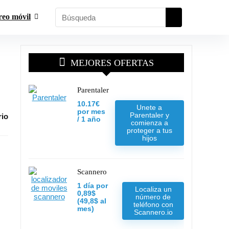
reo móvil
MEJORES OFERTAS
Parentaler
10.17€
Unete a
por mes
Parentaler y
rio
/ 1 año
comienza a
proteger a tus
hijos
Scannero
1 día por
Localiza un
0,89$
número de
(49,8$ al
teléfono con
mes)
Scannero.io