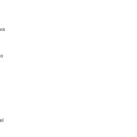
eva
do
e
el