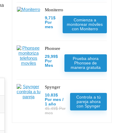
na
Moniterro
9,71$
Comienza a
Por
monitorear móviles
mes
con Moniterro
Phonsee
29,99$
Prueba ahora
Por
Phonsee de
Mes
manera gratuita
Spynger
10.83$
Controla a tú
Por mes /
pareja ahora
1 año
con Spynger
45.49$ Por
mes