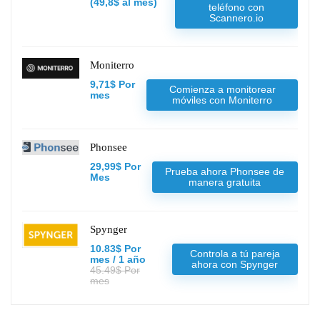
(49,8$ al mes)
teléfono con
Scannero.io
Moniterro
9,71$ Por
Comienza a monitorear
mes
móviles con Moniterro
Phonsee
29,99$ Por
Prueba ahora Phonsee de
Mes
manera gratuita
Spynger
10.83$ Por
Controla a tú pareja
mes / 1 año
ahora con Spynger
45.49$ Por
mes