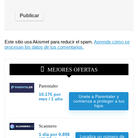
Este sitio usa Akismet para reducir el spam.
Aprende cómo se
procesan los datos de tus comentarios.
MEJORES OFERTAS
Parentaler
10.17€ por
Unete a Parentaler y
mes / 1 año
comienza a proteger a tus
hijos
Scannero
1 día por 0,89$
Localiza un número de