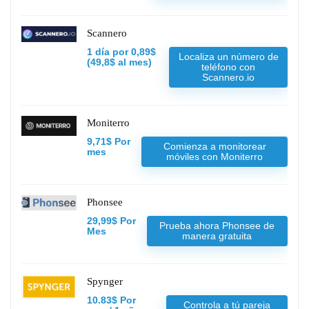
Scannero
1 día por 0,89$
Localiza un número de
(49,8$ al mes)
teléfono con
Scannero.io
Moniterro
9,71$ Por
Comienza a monitorear
mes
móviles con Moniterro
Phonsee
29,99$ Por
Prueba ahora Phonsee de
Mes
manera gratuita
Spynger
10.83$ Por
Controla a tú pareja