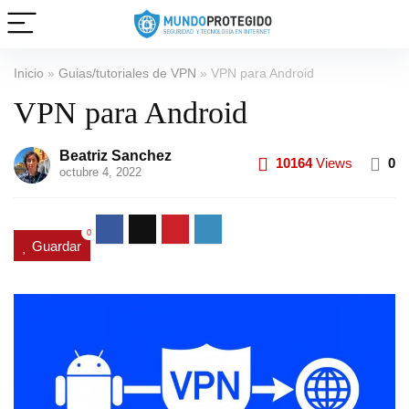
Inicio
»
Guias/tutoriales de VPN
»
VPN para Android
VPN para Android
Beatriz Sanchez
10164
Views
0
octubre 4, 2022
0
Guardar