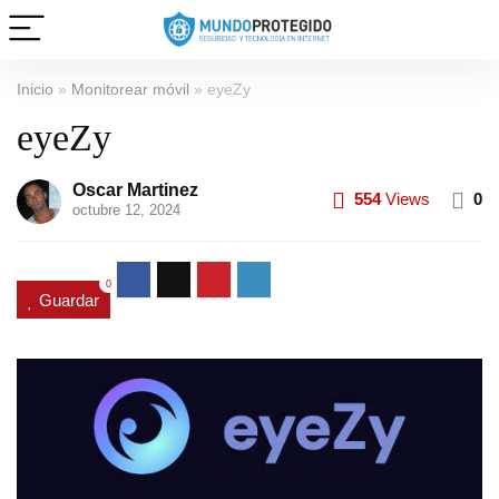
Inicio
»
Monitorear móvil
»
eyeZy
eyeZy
Oscar Martinez
554
Views
0
octubre 12, 2024
0
Guardar