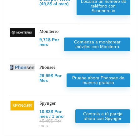
Localiza un número de
(49,8$ al mes)
teléfono con
Scannero.io
Moniterro
9,71$ Por
Comienza a monitorear
mes
móviles con Moniterro
Phonsee
29,99$ Por
Prueba ahora Phonsee de
Mes
manera gratuita
Spynger
10.83$ Por
Controla a tú pareja
mes / 1 año
ahora con Spynger
45.49$ Por
mes