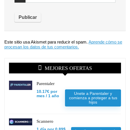
Este sitio usa Akismet para reducir el spam.
Aprende cómo se
procesan los datos de tus comentarios.
MEJORES OFERTAS
Parentaler
10.17€ por
Unete a Parentaler y
mes / 1 año
comienza a proteger a tus
hijos
Scannero
1 día por 0,89$