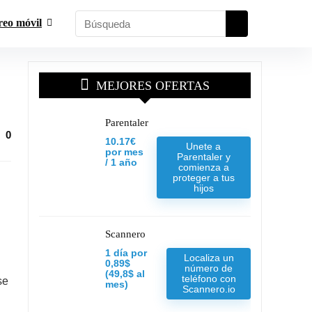
reo móvil
MEJORES OFERTAS
Parentaler
0
10.17€
Unete a
por mes
Parentaler y
/ 1 año
comienza a
proteger a tus
hijos
Scannero
1 día por
Localiza un
0,89$
número de
(49,8$ al
teléfono con
se
mes)
Scannero.io