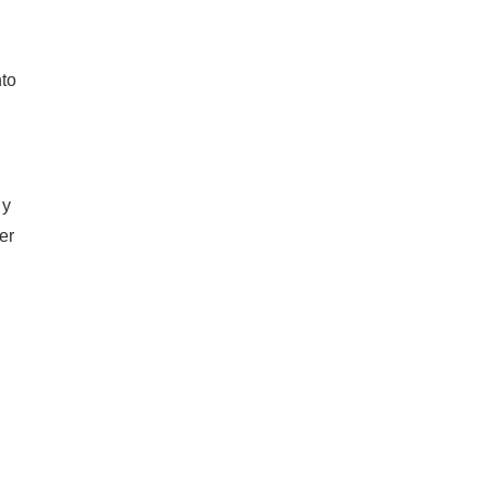
nto
 y
er