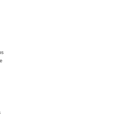
os
ue
s