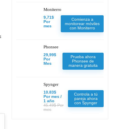
Moniterro
9,71$
Comienza a
Por
monitorear móviles
mes
con Moniterro
s
Phonsee
29,99$
Prueba ahora
Por
Phonsee de
Mes
manera gratuita
Spynger
10.83$
Controla a tú
Por mes /
pareja ahora
1 año
con Spynger
45.49$ Por
mes