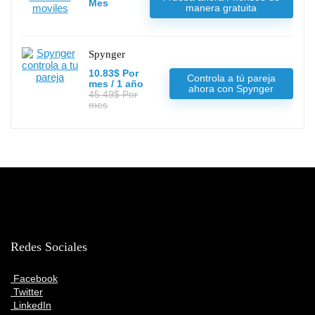
Mes
manera gratuita
Spynger
10.83$ Por
Controla a tú pareja
mes / 1 año
ahora con Spynger
45.49$ Por
mes
Redes Sociales
Facebook
Twitter
LinkedIn