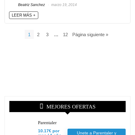
Beatriz Sanchez
marzo 19, 2014
LEER MÁS +
1
2
3
…
12
Página siguiente »
MEJORES OFERTAS
Parentaler
10.17€ por
Unete a Parentaler y