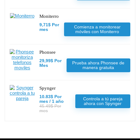
Moniterro
9,71$ Por
Comienza a monitorear
mes
móviles con Moniterro
Phonsee
29,99$ Por
Prueba ahora Phonsee de
Mes
manera gratuita
Spynger
10.83$ Por
Controla a tú pareja
mes / 1 año
ahora con Spynger
45.49$ Por
mes