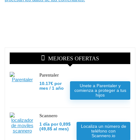
MEJORES OFERTAS
Parentaler
10.17€ por
Unete a Parentaler y
mes / 1 año
comienza a proteger a tus
hijos
Scannero
1 día por 0,89$
Localiza un número de
(49,8$ al mes)
teléfono con
Scannero.io