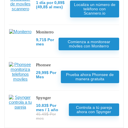
1 día por 0,89$
Localiza un número de
(49,8$ al mes)
teléfono con
Scannero.io
Moniterro
9,71$ Por
Comienza a monitorear
mes
móviles con Moniterro
Phonsee
29,99$ Por
Prueba ahora Phonsee de
Mes
manera gratuita
Spynger
10.83$ Por
Controla a tú pareja
mes / 1 año
ahora con Spynger
45.49$ Por
mes