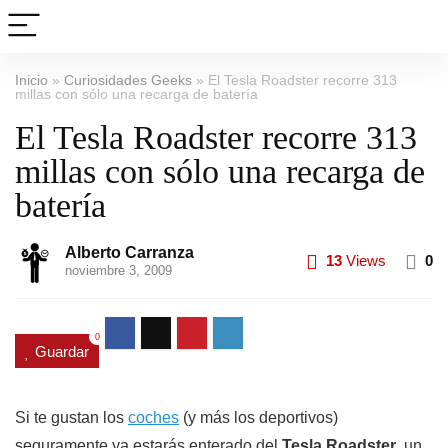
Inicio
»
Curiosidades Geeks
»
El Tesla Roadster recorre 313
millas con sólo una recarga de batería
El Tesla Roadster recorre 313
millas con sólo una recarga de
batería
Alberto Carranza
13
Views
0
noviembre 3, 2009
0
Guardar
Si te gustan los
coches
(y más los deportivos)
seguramente ya estarás enterado del
Tesla Roadster
, un