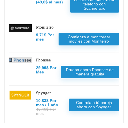
(49,8$ al mes)
teléfono con
Scannero.io
Moniterro
9,71$ Por
Comienza a monitorear
mes
móviles con Moniterro
Phonsee
29,99$ Por
Prueba ahora Phonsee de
Mes
manera gratuita
Spynger
10.83$ Por
Controla a tú pareja
mes / 1 año
ahora con Spynger
45.49$ Por
mes