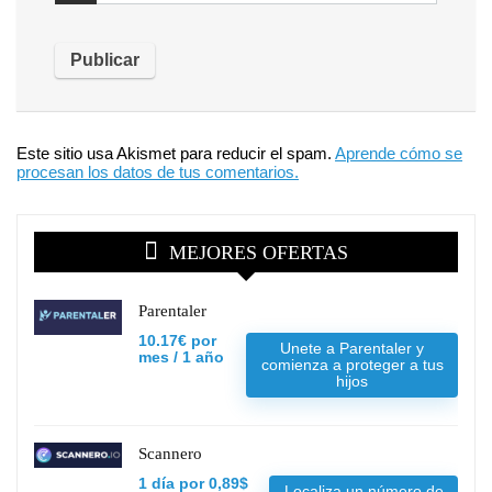
Este sitio usa Akismet para reducir el spam.
Aprende cómo se
procesan los datos de tus comentarios.
MEJORES OFERTAS
Parentaler
10.17€ por
Unete a Parentaler y
mes / 1 año
comienza a proteger a tus
hijos
Scannero
1 día por 0,89$
Localiza un número de