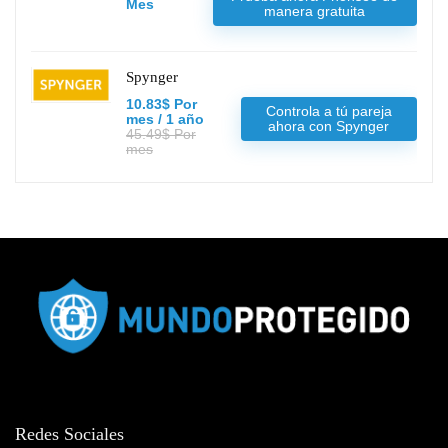
Mes
manera gratuita
Spynger
10.83$ Por
Controla a tú pareja
mes / 1 año
ahora con Spynger
45.49$ Por
mes
Redes Sociales