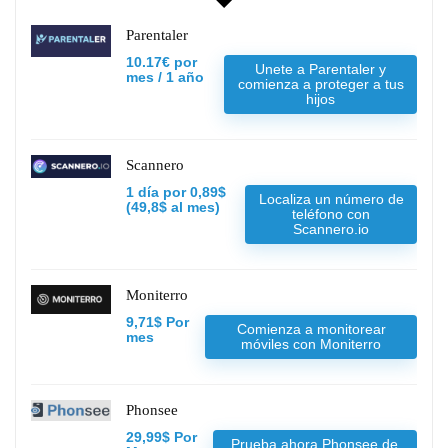
Parentaler
10.17€ por
Unete a Parentaler y
mes / 1 año
comienza a proteger a tus
hijos
Scannero
1 día por 0,89$
Localiza un número de
(49,8$ al mes)
teléfono con
Scannero.io
Moniterro
9,71$ Por
Comienza a monitorear
mes
móviles con Moniterro
Phonsee
29,99$ Por
Prueba ahora Phonsee de