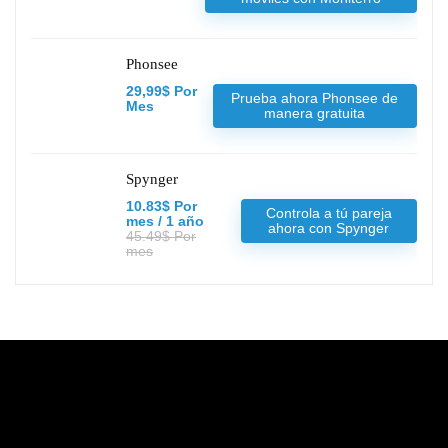
Phonsee
29,99$ Por
Prueba ahora Phonsee de
Mes
manera gratuita
Spynger
10.83$ Por
Controla a tú pareja
mes / 1 año
ahora con Spynger
45.49$ Por
mes