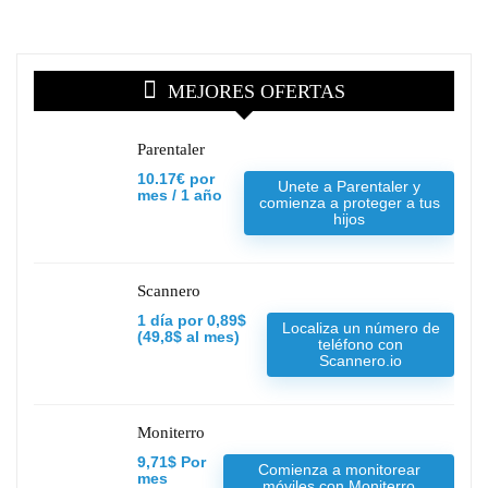
MEJORES OFERTAS
Parentaler
10.17€ por
Unete a Parentaler y
mes / 1 año
comienza a proteger a tus
hijos
Scannero
1 día por 0,89$
Localiza un número de
(49,8$ al mes)
teléfono con
Scannero.io
Moniterro
9,71$ Por
Comienza a monitorear
mes
móviles con Moniterro