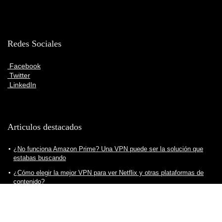
Redes Sociales
Facebook
Twitter
LinkedIn
Articulos destacados
¿No funciona Amazon Prime? Una VPN puede ser la solución que
estabas buscando
¿Cómo elegir la mejor VPN para ver Netflix y otras plataformas de
contenido?
¿Cómo crear servidor VPN para nuestro ordenador? Todo lo que
debes saber
Consejos para descargar VPN de manera segura, práctica y eficiente