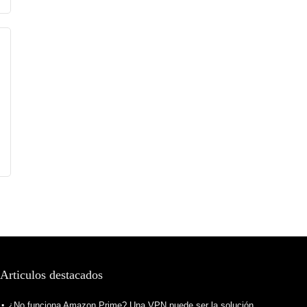
Articulos destacados
¿No funciona Amazon Prime? Una VPN puede ser la solución