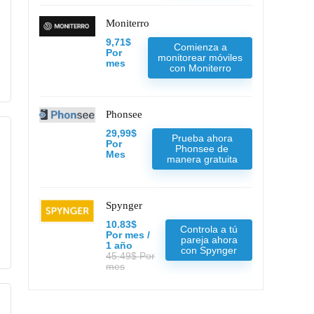
Moniterro
9,71$
Comienza a
Por
monitorear móviles
mes
con Moniterro
Phonsee
29,99$
Prueba ahora
Por
Phonsee de
Mes
manera gratuita
Spynger
10.83$
Controla a tú
Por mes /
pareja ahora
1 año
con Spynger
45.49$ Por
mes