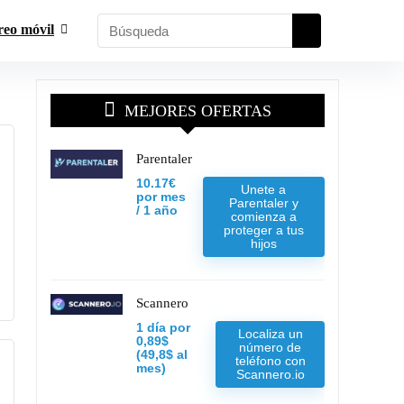
reo móvil
MEJORES OFERTAS
Parentaler
10.17€
Unete a
por mes
Parentaler y
/ 1 año
comienza a
proteger a tus
hijos
Scannero
1 día por
Localiza un
0,89$
número de
(49,8$ al
teléfono con
mes)
Scannero.io