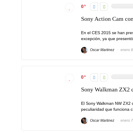
0
Sony Action Cam com
En el CES 2015 se han pre
excepción, ya que presentó
Oscar Martinez
enero 8
0
Sony Walkman ZX2 cu
El Sony Walkman NW ZX2 q
peculiaridad que funciona c
Oscar Martinez
enero 7