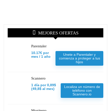
MEJORES OFERTAS
Parentaler
10.17€ por
Unete a Parentaler y
mes / 1 año
comienza a proteger a tus
hijos
Scannero
1 día por 0,89$
Localiza un número de
(49,8$ al mes)
teléfono con
Scannero.io
Moniterro