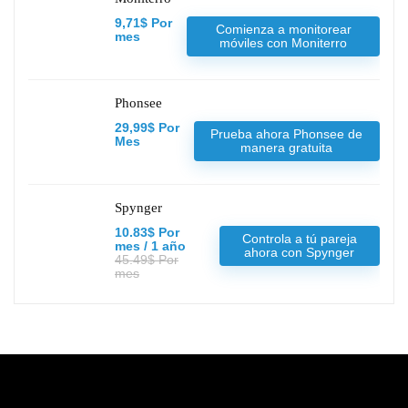
9,71$ Por
Comienza a monitorear
mes
móviles con Moniterro
Phonsee
29,99$ Por
Prueba ahora Phonsee de
Mes
manera gratuita
Spynger
10.83$ Por
Controla a tú pareja
mes / 1 año
ahora con Spynger
45.49$ Por
mes