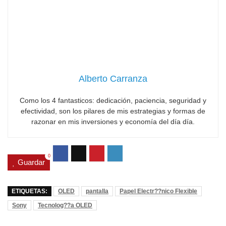
Alberto Carranza
Como los 4 fantasticos: dedicación, paciencia, seguridad y
efectividad, son los pilares de mis estrategias y formas de
razonar en mis inversiones y economía del día día.
0
Guardar
ETIQUETAS:
OLED
pantalla
Papel Electr??nico Flexible
Sony
Tecnolog??a OLED