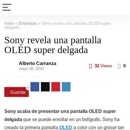
Inicio
»
Empresas
»
Sony revela una pantalla OLED super
delgada
Sony revela una pantalla
OLED super delgada
Alberto Carranza
32
Views
0
mayo 26, 2010
0
Guardar
Sony acaba de presentar una pantalla OLED super
delgada
que se puede enrollar en un bolígrafo. Sony ha
creado la primera pantalla
OLED
a color con un grosor tan