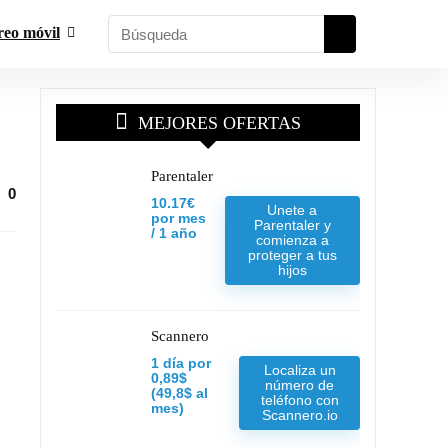
reo móvil
MEJORES OFERTAS
Parentaler
0
10.17€
Unete a
por mes
Parentaler y
/ 1 año
comienza a
proteger a tus
hijos
Scannero
1 día por
Localiza un
0,89$
número de
(49,8$ al
teléfono con
mes)
Scannero.io