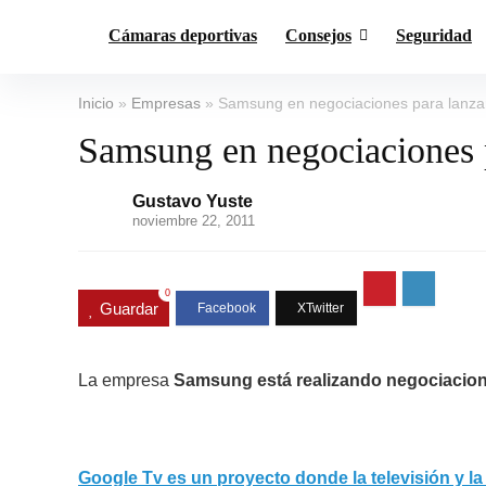
Cámaras deportivas
Consejos
Seguridad
Inicio
»
Empresas
»
Samsung en negociaciones para lanza
Samsung en negociaciones 
Gustavo Yuste
noviembre 22, 2011
0
Guardar
La empresa
Samsung está realizando negociacion
Google Tv es un proyecto donde la televisión y l