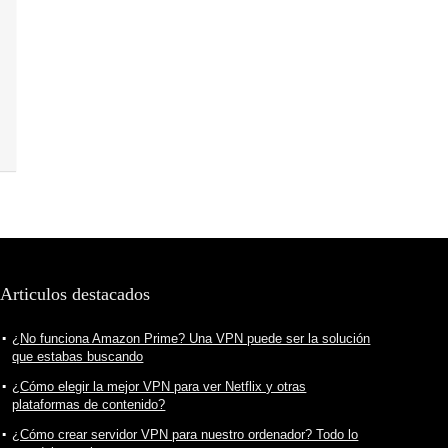
Articulos destacados
¿No funciona Amazon Prime? Una VPN puede ser la solución
que estabas buscando
¿Cómo elegir la mejor VPN para ver Netflix y otras
plataformas de contenido?
¿Cómo crear servidor VPN para nuestro ordenador? Todo lo