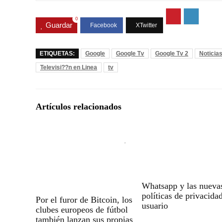
0
Guardar
ETIQUETAS:
Google
Google Tv
Google Tv 2
Noticia
Televisi??n en Linea
tv
Artículos relacionados
Whatsapp y las nueva
políticas de privacida
Por el furor de Bitcoin, los
usuario
clubes europeos de fútbol
también lanzan sus propias