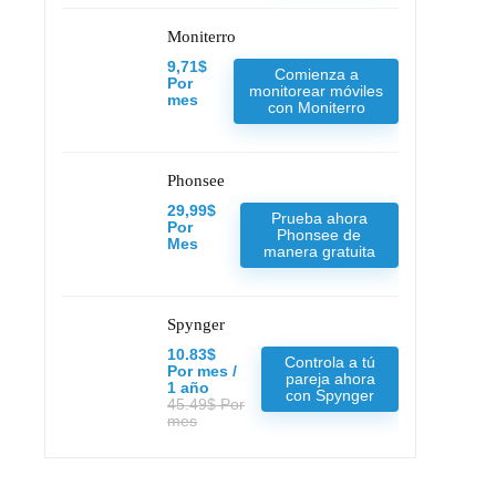
Moniterro
9,71$
Comienza a
Por
monitorear móviles
mes
con Moniterro
Phonsee
29,99$
Prueba ahora
Por
Phonsee de
Mes
manera gratuita
Spynger
10.83$
Controla a tú
Por mes /
pareja ahora
1 año
con Spynger
45.49$ Por
mes