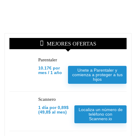
MEJORES OFERTAS
Parentaler
10.17€ por
Unete a Parentaler y
mes / 1 año
comienza a proteger a tus
hijos
Scannero
1 día por 0,89$
Localiza un número de
(49,8$ al mes)
teléfono con
Scannero.io