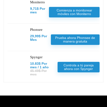
Moniterro
9,71$ Por
Comienza a monitorear
mes
móviles con Moniterro
Phonsee
29,99$ Por
Prueba ahora Phonsee de
Mes
manera gratuita
Spynger
10.83$ Por
Controla a tú pareja
mes / 1 año
ahora con Spynger
45.49$ Por
mes