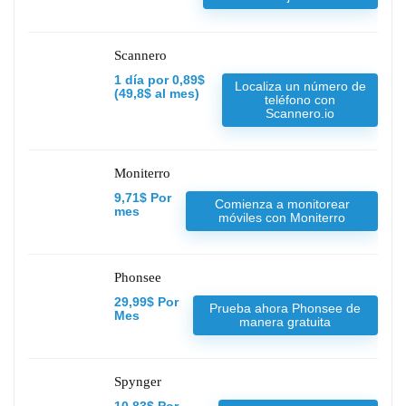
Scannero
1 día por 0,89$
Localiza un número de
(49,8$ al mes)
teléfono con
Scannero.io
Moniterro
9,71$ Por
Comienza a monitorear
mes
móviles con Moniterro
Phonsee
29,99$ Por
Prueba ahora Phonsee de
Mes
manera gratuita
Spynger