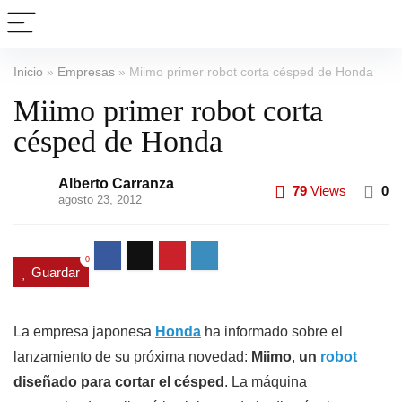
Inicio
»
Empresas
»
Miimo primer robot corta césped de Honda
Miimo primer robot corta
césped de Honda
Alberto Carranza
79
Views
0
agosto 23, 2012
0
Guardar
La empresa japonesa
Honda
ha informado sobre el
lanzamiento de su próxima novedad:
Miimo
,
un
robot
diseñado para cortar el césped
. La máquina