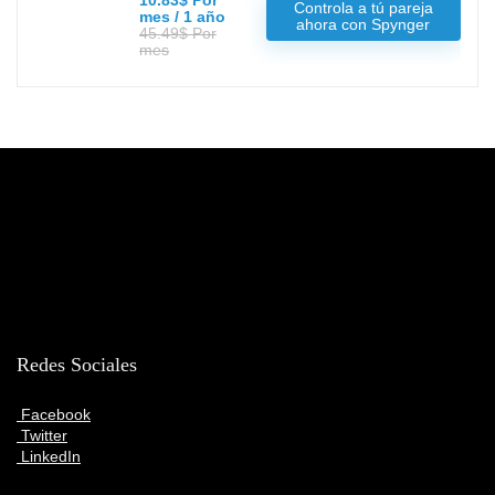
10.83$ Por
Controla a tú pareja
mes / 1 año
ahora con Spynger
45.49$ Por
mes
Redes Sociales
Facebook
Twitter
LinkedIn