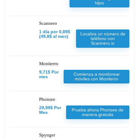
hijos
Scannero
1 día por 0,89$
Localiza un número de
(49,8$ al mes)
teléfono con
Scannero.io
Moniterro
9,71$ Por
Comienza a monitorear
mes
móviles con Moniterro
Phonsee
29,99$ Por
Prueba ahora Phonsee de
Mes
manera gratuita
Spynger