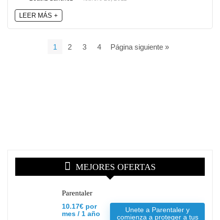
LEER MÁS +
1
2
3
4
Página siguiente »
MEJORES OFERTAS
Parentaler
10.17€ por
Unete a Parentaler y
mes / 1 año
comienza a proteger a tus