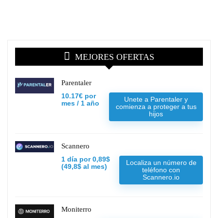
MEJORES OFERTAS
Parentaler
10.17€ por
Unete a Parentaler y
mes / 1 año
comienza a proteger a tus
hijos
Scannero
1 día por 0,89$
Localiza un número de
(49,8$ al mes)
teléfono con
Scannero.io
Moniterro