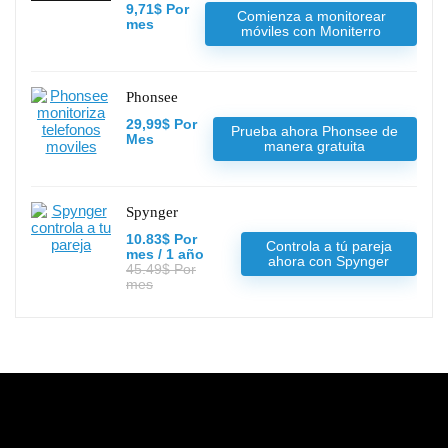
9,71$ Por
Comienza a monitorear
mes
móviles con Moniterro
Phonsee
29,99$ Por
Prueba ahora Phonsee de
Mes
manera gratuita
Spynger
10.83$ Por
Controla a tú pareja
mes / 1 año
ahora con Spynger
45.49$ Por
mes