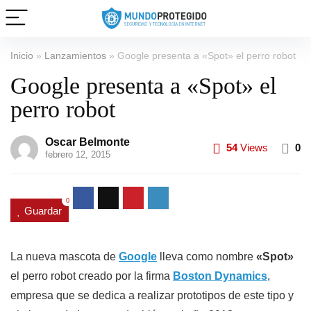
Inicio
»
Lanzamientos
»
Google presenta a «Spot» el perro robot
Google presenta a «Spot» el
perro robot
Oscar Belmonte
54
Views
0
febrero 12, 2015
0
Guardar
La nueva mascota de
Google
lleva como nombre
«Spot»
el perro robot creado por la firma
Boston Dynamics
,
empresa que se dedica a realizar prototipos de este tipo y