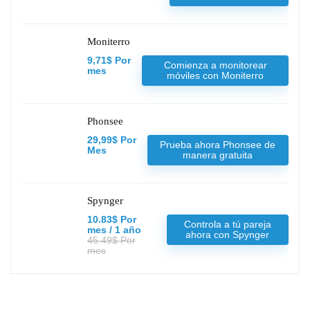
Moniterro
9,71$ Por
Comienza a monitorear
mes
móviles con Moniterro
Phonsee
29,99$ Por
Prueba ahora Phonsee de
Mes
manera gratuita
Spynger
10.83$ Por
Controla a tú pareja
mes / 1 año
ahora con Spynger
45.49$ Por
mes