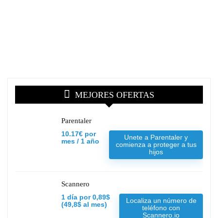
MEJORES OFERTAS
Parentaler
10.17€ por
Unete a Parentaler y
mes / 1 año
comienza a proteger a tus
hijos
Scannero
1 día por 0,89$
Localiza un número de
(49,8$ al mes)
teléfono con
Scannero.io