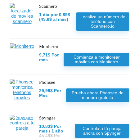
Scannero
1 día por 0,89$
Localiza un número de
(49,8$ al mes)
teléfono con
Scannero.io
Moniterro
9,71$ Por
Comienza a monitorear
mes
móviles con Moniterro
Phonsee
29,99$ Por
Prueba ahora Phonsee de
Mes
manera gratuita
Spynger
10.83$ Por
Controla a tú pareja
mes / 1 año
ahora con Spynger
45.49$ Por