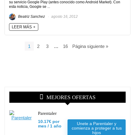
su servicio Google Play (antes conocido como Android Market). Con
esta noticia, Google se ...
Beatriz Sanchez
agosto 16, 2012
LEER MÁS +
1
2
3
…
16
Página siguiente »
MEJORES OFERTAS
Parentaler
10.17€ por
Unete a Parentaler y
mes / 1 año
comienza a proteger a tus
hijos