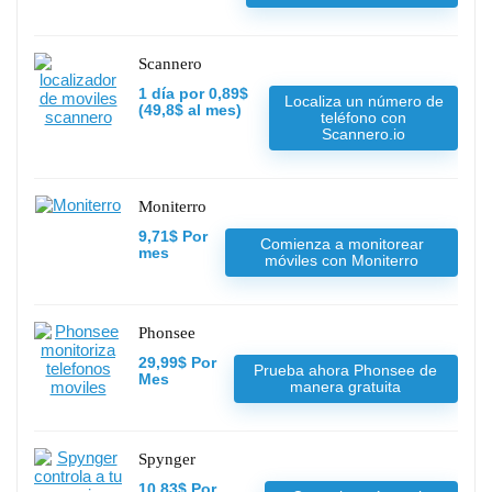
Scannero
1 día por 0,89$
Localiza un número de
(49,8$ al mes)
teléfono con
Scannero.io
Moniterro
9,71$ Por
Comienza a monitorear
mes
móviles con Moniterro
Phonsee
29,99$ Por
Prueba ahora Phonsee de
Mes
manera gratuita
Spynger
10.83$ Por