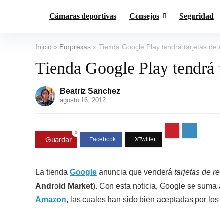
Cámaras deportivas
Consejos
Seguridad
Inicio
»
Empresas
»
Tienda Google Play tendrá tarjetas de 
Tienda Google Play tendrá t
Beatriz Sanchez
agosto 16, 2012
0
Guardar
La tienda
Google
anuncia que venderá
tarjetas de r
Android Market
). Con esta noticia, Google se suma
Amazon
, las cuales han sido bien aceptadas por lo