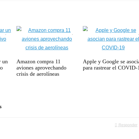
r un
Amazon compra 11
Apple y Google se asoci
vo
aviones aprovechando
para rastrear el COVID-
crisis de aerolíneas
s
Responder