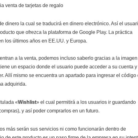
e dinero la cual se traducirá en dinero electrónico. Así el usuar
oducto que ofrezca la plataforma de Google Play. La práctica
n los últimos años en EE.UU. y Europa.
entran a la venta, podemos incluso saberlo gracias a la imagen
 tiene un espacio donde el usuario puede acceder a su cuenta y
er. Allí mismo se encuentra un apartado para ingresar el código
ma adquirida.
itulada «
Wishlist
» el cual permitirá a los usuarios ir guardando
compras), y así poder comprarlos en un futuro.
os más serán sus servicios ni como funcionarán dentro de
o de este producto es un paso firme de la empresa en su inten