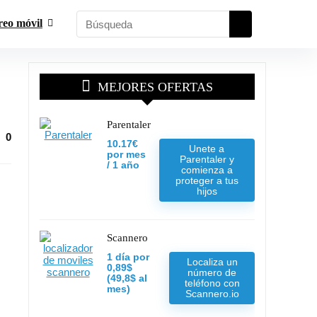
reo móvil
MEJORES OFERTAS
Parentaler
0
10.17€
Unete a
por mes
Parentaler y
/ 1 año
comienza a
proteger a tus
hijos
Scannero
1 día por
Localiza un
0,89$
número de
(49,8$ al
teléfono con
mes)
Scannero.io