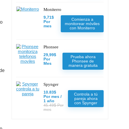
Moniterro
9,71$
Comienza a
io
Por
monitorear móviles
mes
con Moniterro
Phonsee
29,99$
Prueba ahora
Por
Phonsee de
Mes
manera gratuita
 de
Spynger
10.83$
Controla a tú
Por mes /
pareja ahora
1 año
con Spynger
45.49$ Por
mes
to