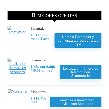
MEJORES OFERTAS
Parentaler
10.17€ por
Unete a Parentaler y
mes / 1 año
comienza a proteger a tus
hijos
Scannero
1 día por 0,89$
Localiza un número de
(49,8$ al mes)
teléfono con
Scannero.io
Moniterro
9,71$ Por
Comienza a monitorear
mes
móviles con Moniterro