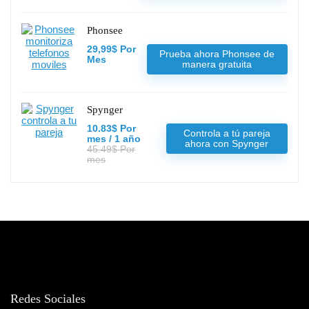
Phonsee
29,99$ Por
Prueba ahora Phonsee de
Mes
manera gratuita
Spynger
10.83$ Por
Controla a tú pareja
mes / 1 año
ahora con Spynger
45.49$ Por
mes
Redes Sociales