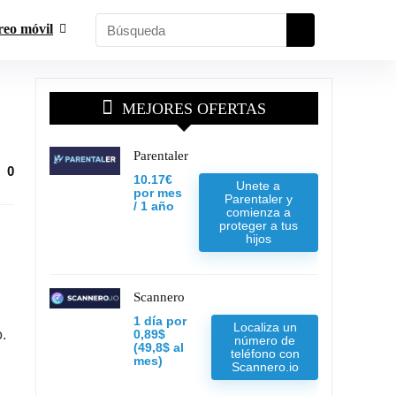
reo móvil
MEJORES OFERTAS
Parentaler
0
10.17€
Unete a
por mes
Parentaler y
/ 1 año
comienza a
proteger a tus
hijos
Scannero
1 día por
Localiza un
.
0,89$
número de
(49,8$ al
teléfono con
mes)
Scannero.io