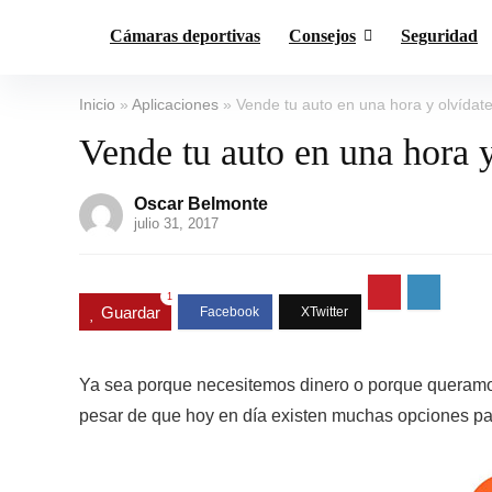
Cámaras deportivas
Consejos
Seguridad
Inicio
»
Aplicaciones
»
Vende tu auto en una hora y olvídat
Vende tu auto en una hora y
Oscar Belmonte
julio 31, 2017
1
Guardar
Ya sea porque necesitemos dinero o porque queramos 
pesar de que hoy en día existen muchas opciones para