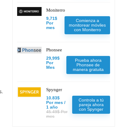
Moniterro
9,71$
Comienza a
Por
monitorear móviles
mes
con Moniterro
Phonsee
29,99$
Prueba ahora
Por
Phonsee de
Mes
manera gratuita
Spynger
s.
10.83$
Controla a tú
Por mes /
pareja ahora
1 año
con Spynger
45.49$ Por
mes