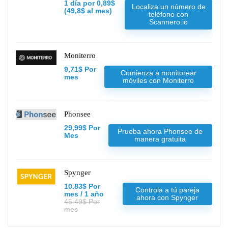
1 día por 0,89$
Localiza un número de
(49,8$ al mes)
teléfono con
Scannero.io
Moniterro
9,71$ Por
Comienza a monitorear
mes
móviles con Moniterro
Phonsee
29,99$ Por
Prueba ahora Phonsee de
Mes
manera gratuita
Spynger
10.83$ Por
Controla a tú pareja
mes / 1 año
ahora con Spynger
45.49$ Por
mes