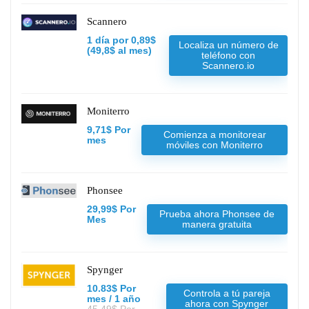
Scannero
1 día por 0,89$
Localiza un número de
(49,8$ al mes)
teléfono con
Scannero.io
Moniterro
9,71$ Por
Comienza a monitorear
mes
móviles con Moniterro
Phonsee
29,99$ Por
Prueba ahora Phonsee de
Mes
manera gratuita
Spynger
10.83$ Por
Controla a tú pareja
mes / 1 año
ahora con Spynger