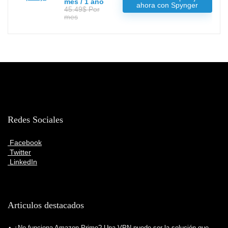
mes / 1 año
ahora con Spynger
45.49$ Por
mes
Redes Sociales
Facebook
Twitter
LinkedIn
Articulos destacados
¿No funciona Amazon Prime? Una VPN puede ser la solución que