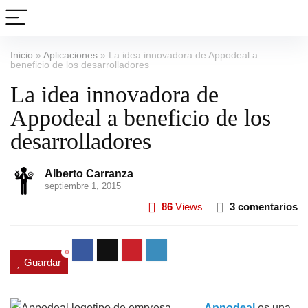
Inicio
»
Aplicaciones
»
La idea innovadora de Appodeal a
beneficio de los desarrolladores
La idea innovadora de
Appodeal a beneficio de los
desarrolladores
Alberto Carranza
septiembre 1, 2015
86
Views
3 comentarios
0
Guardar
Appodeal
es una