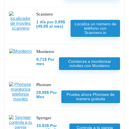
Scannero
1 día por 0,89$
Localiza un número de
(49,8$ al mes)
teléfono con
Scannero.io
Moniterro
9,71$ Por
Comienza a monitorear
mes
móviles con Moniterro
Phonsee
29,99$ Por
Prueba ahora Phonsee de
Mes
manera gratuita
Spynger
10.83$ Por
Controla a tú pareja