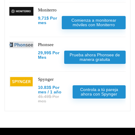
Moniterro
9,71$ Por
Comienza a monitorear
mes
móviles con Moniterro
Phonsee
29,99$ Por
Prueba ahora Phonsee de
Mes
manera gratuita
Spynger
10.83$ Por
Controla a tú pareja
mes / 1 año
ahora con Spynger
45.49$ Por
mes