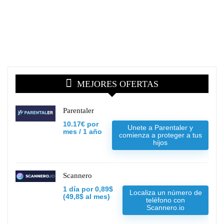
MEJORES OFERTAS
Parentaler
10.17€ por
Unete a Parentaler y
mes / 1 año
comienza a proteger a tus
hijos
Scannero
1 día por 0,89$
Localiza un número de
(49,8$ al mes)
teléfono con
Scannero.io