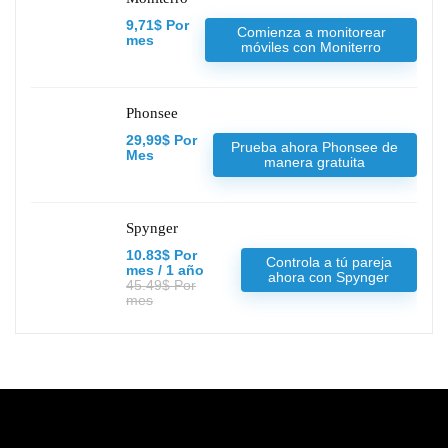
9,71$ Por
Comienza a monitorear
mes
móviles con Moniterro
Phonsee
29,99$ Por
Prueba ahora Phonsee de
Mes
manera gratuita
Spynger
10.83$ Por
Controla a tú pareja
mes / 1 año
ahora con Spynger
45.49$ Por
mes