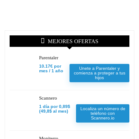
MEJORES OFERTAS
Parentaler
10.17€ por
Unete a Parentaler y
mes / 1 año
comienza a proteger a tus
hijos
Scannero
1 día por 0,89$
Localiza un número de
(49,8$ al mes)
teléfono con
Scannero.io
Moniterro