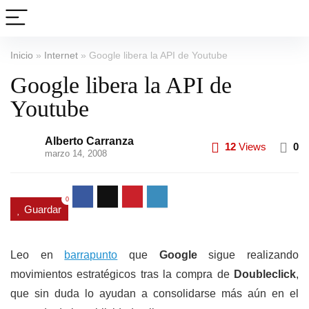
Inicio
»
Internet
»
Google libera la API de Youtube
Google libera la API de
Youtube
Alberto Carranza
12
Views
0
marzo 14, 2008
0
Guardar
Leo en
barrapunto
que
Google
sigue realizando
movimientos estratégicos tras la compra de
Doubleclick
,
que sin duda lo ayudan a consolidarse más aún en el