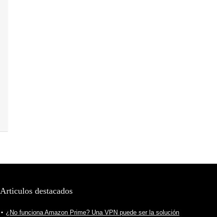
Articulos destacados
¿No funciona Amazon Prime? Una VPN puede ser la solución