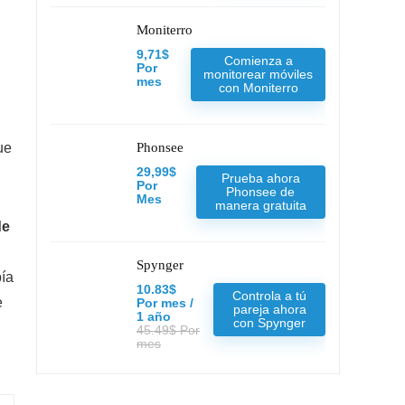
Moniterro
9,71$
Comienza a
Por
monitorear móviles
mes
con Moniterro
ue
Phonsee
29,99$
Prueba ahora
Por
Phonsee de
Mes
manera gratuita
de
Spynger
bía
10.83$
Controla a tú
e
Por mes /
pareja ahora
1 año
con Spynger
45.49$ Por
mes