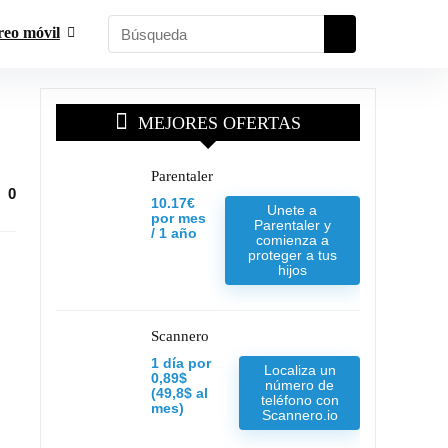
reo móvil
MEJORES OFERTAS
Parentaler
0
10.17€
Unete a
por mes
Parentaler y
/ 1 año
comienza a
proteger a tus
hijos
Scannero
1 día por
Localiza un
0,89$
número de
(49,8$ al
teléfono con
mes)
Scannero.io