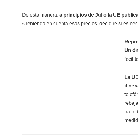
De esta manera,
a principios de Julio la UE publica
«Teniendo en cuenta esos precios, decidiré si es ne
Repre
Unión
facili
La UE
itiner
telefó
rebaja
ha red
medid