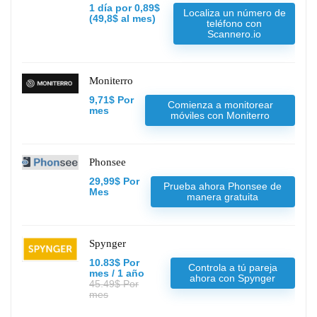
1 día por 0,89$
Localiza un número de
(49,8$ al mes)
teléfono con
Scannero.io
Moniterro
9,71$ Por
Comienza a monitorear
mes
móviles con Moniterro
Phonsee
29,99$ Por
Prueba ahora Phonsee de
Mes
manera gratuita
Spynger
10.83$ Por
Controla a tú pareja
mes / 1 año
ahora con Spynger
45.49$ Por
mes