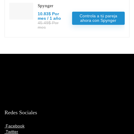
Spynger
10.83$ Por
Controla a tú pareja
mes / 1 año
ahora con Spynger
45.49$ Por
mes
Redes Sociales
Facebook
Twitter