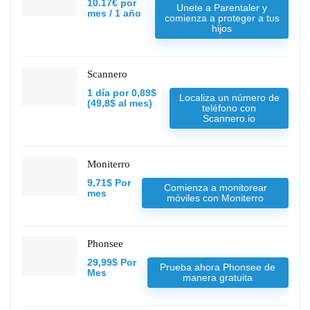
10.17€ por
Unete a Parentaler y
mes / 1 año
comienza a proteger a tus
hijos
Scannero
1 día por 0,89$
Localiza un número de
(49,8$ al mes)
teléfono con
Scannero.io
Moniterro
9,71$ Por
Comienza a monitorear
mes
móviles con Moniterro
Phonsee
29,99$ Por
Prueba ahora Phonsee de
Mes
manera gratuita