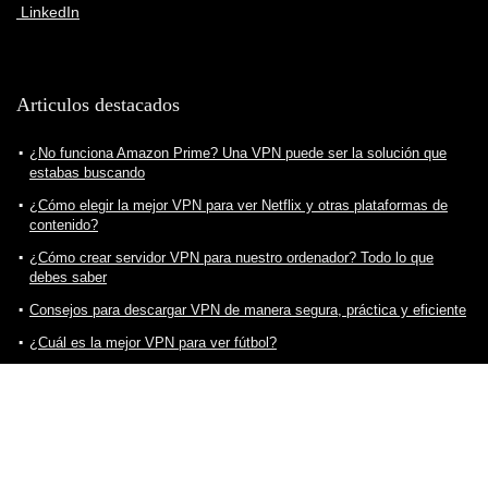
LinkedIn
Articulos destacados
¿No funciona Amazon Prime? Una VPN puede ser la solución que
estabas buscando
¿Cómo elegir la mejor VPN para ver Netflix y otras plataformas de
contenido?
¿Cómo crear servidor VPN para nuestro ordenador? Todo lo que
debes saber
Consejos para descargar VPN de manera segura, práctica y eficiente
¿Cuál es la mejor VPN para ver fútbol?
¿Cómo elegir la mejor VPN para ver Twitch sin problemas? Todo lo
que debes saber
¿Cómo ver Star Plus en España? Una VPN puede ser la solución