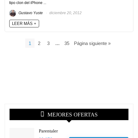
tipo clon del iPhone ...
Gustavo Yuste
diciembre 20, 2012
LEER MÁS +
1
2
3
…
35
Página siguiente »
MEJORES OFERTAS
Parentaler