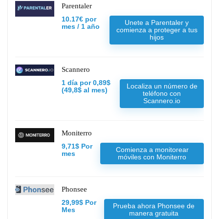
Parentaler
10.17€ por
Unete a Parentaler y
mes / 1 año
comienza a proteger a tus
hijos
Scannero
1 día por 0,89$
Localiza un número de
(49,8$ al mes)
teléfono con
Scannero.io
Moniterro
9,71$ Por
Comienza a monitorear
mes
móviles con Moniterro
Phonsee
29,99$ Por
Prueba ahora Phonsee de
Mes
manera gratuita