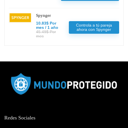
Spynger
10.83$ Por
Controla a tú pareja
mes / 1 año
ahora con Spynger
45.49$ Por
mes
Redes Sociales