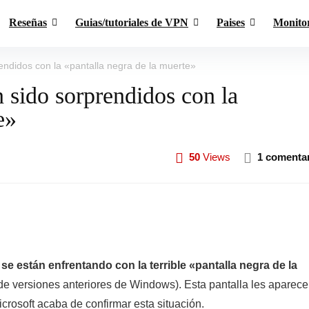
Reseñas
Guias/tutoriales de VPN
Paises
Monito
ndidos con la «pantalla negra de la muerte»
sido sorprendidos con la
e»
50
Views
1 comenta
e están enfrentando con la terrible «pantalla negra de la
 de versiones anteriores de Windows). Esta pantalla les aparece
crosoft acaba de confirmar esta situación.