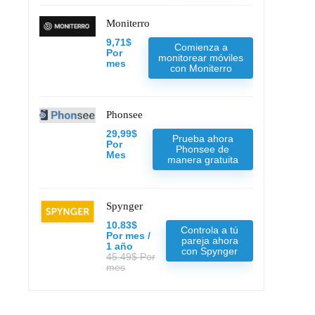
Moniterro
9,71$
Comienza a
Por
monitorear móviles
mes
con Moniterro
Phonsee
29,99$
Prueba ahora
Por
Phonsee de
Mes
manera gratuita
Spynger
10.83$
Controla a tú
Por mes /
pareja ahora
1 año
con Spynger
45.49$ Por
mes