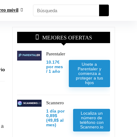
reo móvil
MEJORES OFERTAS
Parentaler
10.17€
Unete a
por mes
Parentaler y
rio
/ 1 año
comienza a
proteger a tus
hijos
Scannero
1 día por
Localiza un
0,89$
número de
(49,8$ al
teléfono con
mes)
 a
Scannero.io