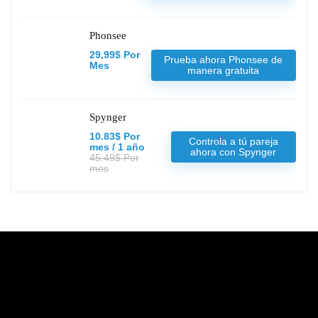
Phonsee
29,99$ Por
Prueba ahora Phonsee de
Mes
manera gratuita
Spynger
10.83$ Por
Controla a tú pareja
mes / 1 año
ahora con Spynger
45.49$ Por
mes