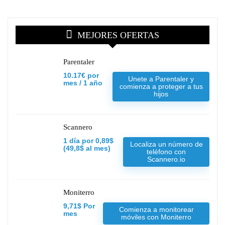
MEJORES OFERTAS
Parentaler
10.17€ por
Unete a Parentaler y
mes / 1 año
comienza a proteger a tus
hijos
Scannero
1 día por 0,89$
Localiza un número de
(49,8$ al mes)
teléfono con
Scannero.io
Moniterro
9,71$ Por
Comienza a monitorear
mes
móviles con Moniterro