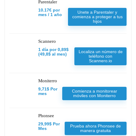
Parentaler
10.17€ por
Unete a Parentaler y
mes / 1 año
comienza a proteger a tus
hijos
Scannero
1 día por 0,89$
Localiza un número de
(49,8$ al mes)
teléfono con
Scannero.io
Moniterro
9,71$ Por
Comienza a monitorear
mes
móviles con Moniterro
Phonsee
29,99$ Por
Prueba ahora Phonsee de
Mes
manera gratuita