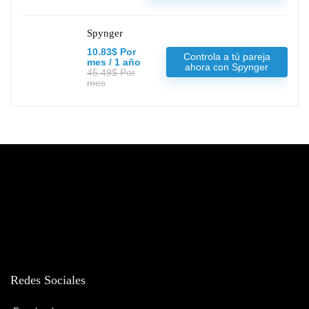
Spynger
10.83$ Por
Controla a tú pareja
mes / 1 año
ahora con Spynger
45.49$ Por
mes
Redes Sociales