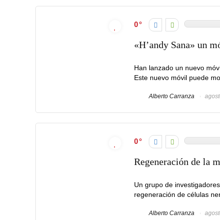
0
«H’andy Sana» un mó
Han lanzado un nuevo móvi
Este nuevo móvil puede mon
Alberto Carranza
agost
0
Regeneración de la mé
Un grupo de investigadores 
regeneración de células ner
Alberto Carranza
agost