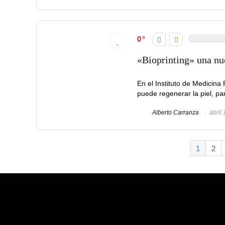
0
«Bioprinting» una nue
En el Instituto de Medicin
puede regenerar la piel, pa
Alberto Carranza
abril 
1
2