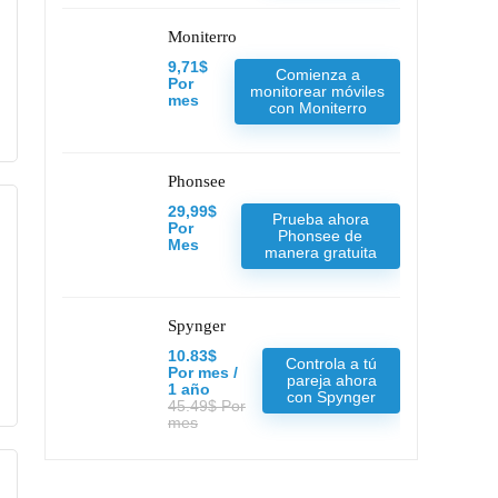
Moniterro
9,71$
Comienza a
Por
monitorear móviles
mes
con Moniterro
Phonsee
29,99$
Prueba ahora
Por
Phonsee de
Mes
manera gratuita
Spynger
10.83$
Controla a tú
Por mes /
pareja ahora
1 año
con Spynger
45.49$ Por
mes