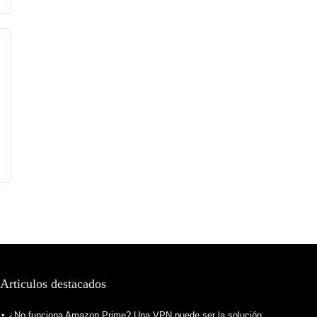
Articulos destacados
¿No funciona Amazon Prime? Una VPN puede ser la solución