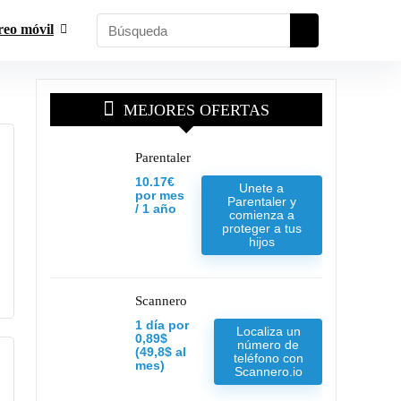
reo móvil
MEJORES OFERTAS
Parentaler
10.17€
Unete a
por mes
Parentaler y
/ 1 año
comienza a
proteger a tus
hijos
Scannero
1 día por
Localiza un
0,89$
número de
(49,8$ al
teléfono con
mes)
Scannero.io