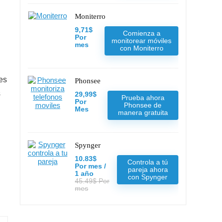
Moniterro
9,71$
Comienza a
Por
monitorear móviles
mes
con Moniterro
es
Phonsee
s
29,99$
Prueba ahora
Por
Phonsee de
Mes
manera gratuita
Spynger
10.83$
Controla a tú
Por mes /
pareja ahora
1 año
con Spynger
45.49$ Por
mes