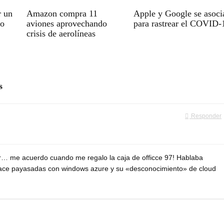
r un
Amazon compra 11
Apple y Google se asoci
vo
aviones aprovechando
para rastrear el COVID-
crisis de aerolíneas
s
Responder
r… me acuerdo cuando me regalo la caja de officce 97! Hablaba
y hace payasadas con windows azure y su «desconocimiento» de cloud