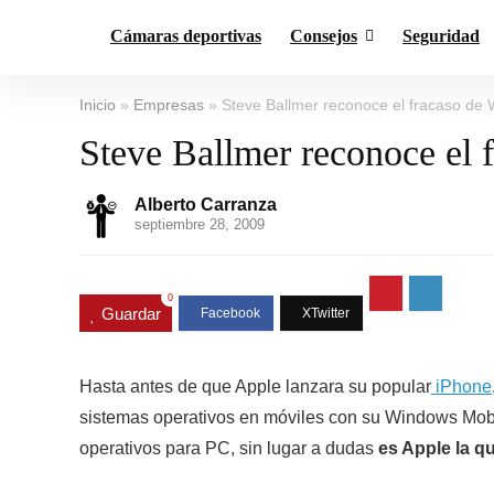
Cámaras deportivas
Consejos
Seguridad
Inicio
»
Empresas
»
Steve Ballmer reconoce el fracaso de
Steve Ballmer reconoce el
Alberto Carranza
septiembre 28, 2009
0
Guardar
Hasta antes de que Apple lanzara su popular
iPhone
sistemas operativos en móviles con su Windows Mobi
operativos para PC, sin lugar a dudas
es Apple la q