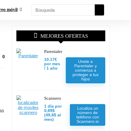
reo móvil
MEJORES OFERTAS
Parentaler
0
10.17€
Unete a
por mes
Parentaler y
/ 1 año
comienza a
proteger a tus
hijos
Scannero
1 día por
Localiza un
as
0,89$
número de
(49,8$ al
teléfono con
mes)
Scannero.io