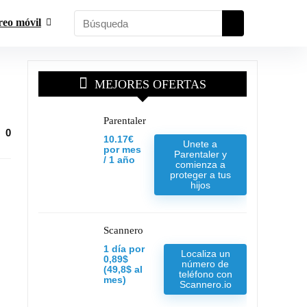
reo móvil
MEJORES OFERTAS
Parentaler
0
10.17€
Unete a
por mes
Parentaler y
/ 1 año
comienza a
proteger a tus
hijos
Scannero
1 día por
Localiza un
0,89$
número de
(49,8$ al
teléfono con
mes)
Scannero.io