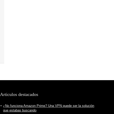
Articulos destacados
¿No funciona Amazon Prime? Una VPN puede ser la solución
que estabas buscando