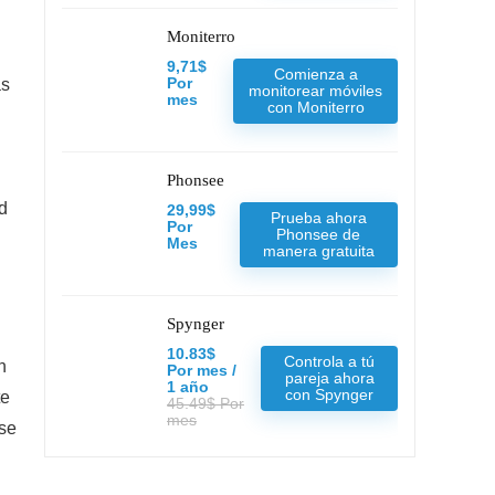
Moniterro
9,71$
Comienza a
as
Por
monitorear móviles
mes
con Moniterro
Phonsee
d
29,99$
Prueba ahora
Por
Phonsee de
Mes
manera gratuita
Spynger
10.83$
Controla a tú
n
Por mes /
pareja ahora
1 año
con Spynger
te
45.49$ Por
mes
 se