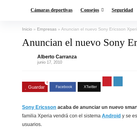
Cámaras deportivas
Consejos
Seguridad
Inicio
»
Empresas
»
Anuncian el nuevo Sony Ericsson Xper
Anuncian el nuevo Sony Er
Alberto Carranza
junio 17, 2010
0
Guardar
Sony Ericsson
acaba de anunciar un nuevo smart
familia Xperia vendrá con el sistema
Android
y se es
usuarios.