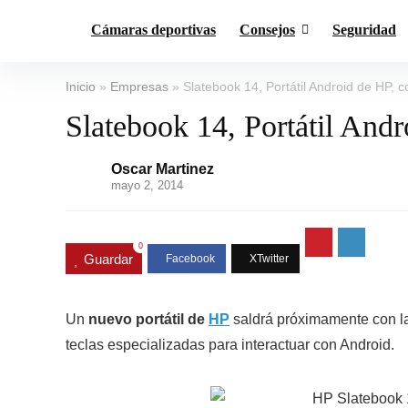
Cámaras deportivas
Consejos
Seguridad
Inicio
»
Empresas
»
Slatebook 14, Portátil Android de HP, 
Slatebook 14, Portátil And
Oscar Martinez
mayo 2, 2014
0
Guardar
Un
nuevo portátil de
HP
saldrá próximamente con la
teclas especializadas para interactuar con Android.