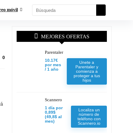
reo móvil
MEJORES OFERTAS
Parentaler
0
10.17€
Unete a
por mes
Parentaler y
/ 1 año
comienza a
proteger a tus
hijos
Scannero
rá
1 día por
Localiza un
0,89$
número de
(49,8$ al
teléfono con
mes)
Scannero.io