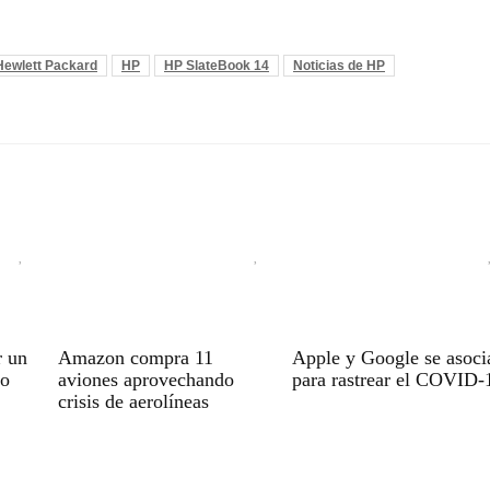
Hewlett Packard
HP
HP SlateBook 14
Noticias de HP
r un
Amazon compra 11
Apple y Google se asoci
vo
aviones aprovechando
para rastrear el COVID-
crisis de aerolíneas