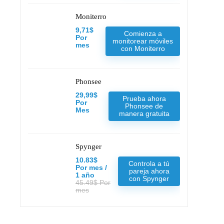
Moniterro
9,71$
Comienza a
Por
monitorear móviles
mes
con Moniterro
Phonsee
29,99$
Prueba ahora
Por
Phonsee de
Mes
manera gratuita
Spynger
10.83$
Controla a tú
Por mes /
pareja ahora
1 año
con Spynger
45.49$ Por
mes