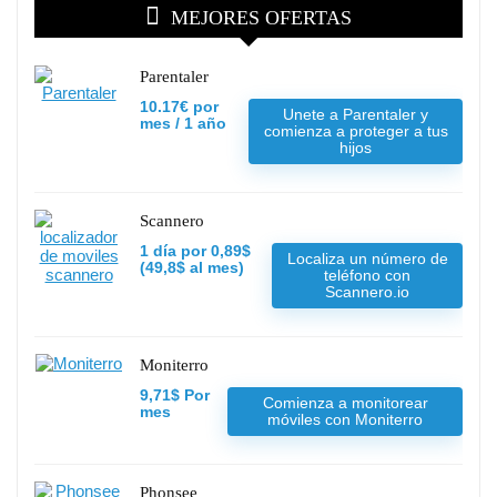
MEJORES OFERTAS
Parentaler
10.17€ por
Unete a Parentaler y
mes / 1 año
comienza a proteger a tus
hijos
Scannero
1 día por 0,89$
Localiza un número de
(49,8$ al mes)
teléfono con
Scannero.io
Moniterro
9,71$ Por
Comienza a monitorear
mes
móviles con Moniterro
Phonsee