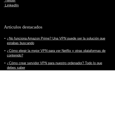
Twitter
LinkedIn
Articulos destacados
¿No funciona Amazon Prime? Una VPN puede ser la solución que
estabas buscando
¿Cómo elegir la mejor VPN para ver Netflix y otras plataformas de
contenido?
¿Cómo crear servidor VPN para nuestro ordenador? Todo lo que
debes saber
Consejos para descargar VPN de manera segura, práctica y eficiente
¿Cuál es la mejor VPN para ver fútbol?
¿Cómo elegir la mejor VPN para ver Twitch sin problemas? Todo lo
que debes saber
¿Cómo ver Star Plus en España? Una VPN puede ser la solución