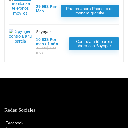
29,99$ Por
Prueba ahora Phonsee de
Mes
manera gratuita
Spynger
10.83$ Por
Controla a tú pareja
mes / 1 año
ahora con Spynger
45.49$ Por
mes
Redes Sociales
Facebook