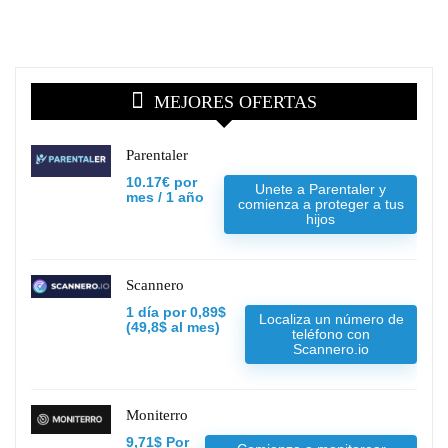
MEJORES OFERTAS
Parentaler
10.17€ por
Unete a Parentaler y
mes / 1 año
comienza a proteger a tus
hijos
Scannero
1 día por 0,89$
Localiza un número de
(49,8$ al mes)
teléfono con
Scannero.io
Moniterro
9,71$ Por