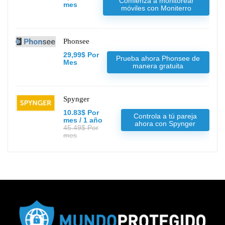
Comienza a monitorear
mes
móviles con Moniterro
Phonsee
29,99$ Por
Prueba ahora Phonsee de
Mes
manera gratuita
Spynger
10.83$ Por
Controla a tú pareja
mes / 1 año
ahora con Spynger
45.49$ Por
mes