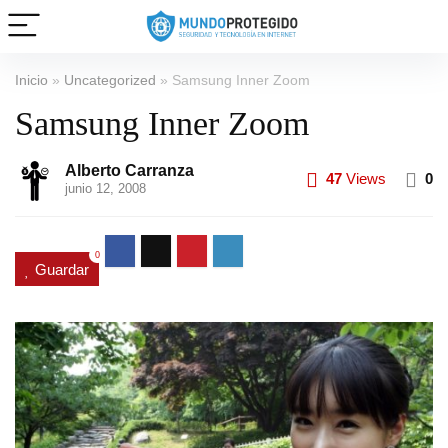
Inicio
»
Uncategorized
»
Samsung Inner Zoom
Samsung Inner Zoom
Alberto Carranza
47
Views
0
junio 12, 2008
0
Guardar