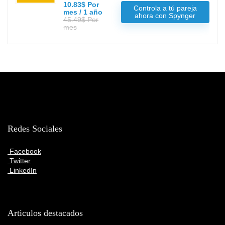
10.83$ Por
Controla a tú pareja
mes / 1 año
ahora con Spynger
45.49$ Por
mes
Redes Sociales
Facebook
Twitter
LinkedIn
Articulos destacados