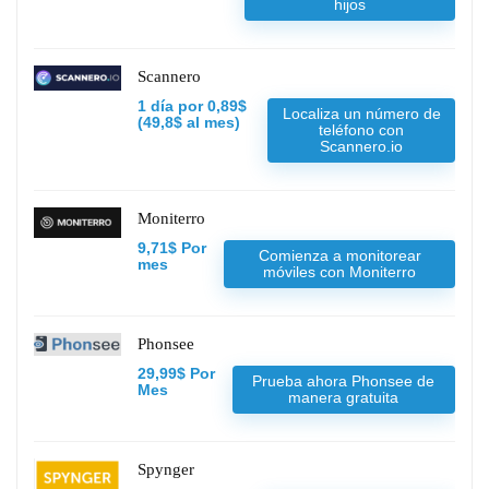
hijos
Scannero
1 día por 0,89$
Localiza un número de
(49,8$ al mes)
teléfono con
Scannero.io
Moniterro
9,71$ Por
Comienza a monitorear
mes
móviles con Moniterro
Phonsee
29,99$ Por
Prueba ahora Phonsee de
Mes
manera gratuita
Spynger