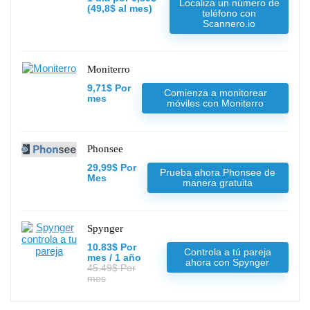
Localiza un número de
(49,8$ al mes)
teléfono con
Scannero.io
Moniterro
9,71$ Por
Comienza a monitorear
mes
móviles con Moniterro
Phonsee
29,99$ Por
Prueba ahora Phonsee de
Mes
manera gratuita
Spynger
10.83$ Por
Controla a tú pareja
mes / 1 año
ahora con Spynger
45.49$ Por
mes