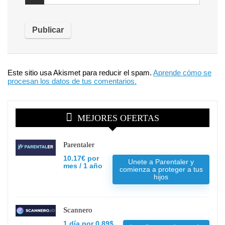
Este sitio usa Akismet para reducir el spam.
Aprende cómo se
procesan los datos de tus comentarios.
MEJORES OFERTAS
Parentaler
10.17€ por
Unete a Parentaler y
mes / 1 año
comienza a proteger a tus
hijos
Scannero
1 día por 0,89$