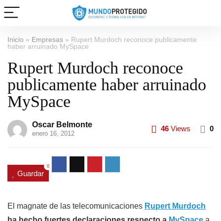
Inicio
»
Empresas
»
Rupert Murdoch reconoce publicamente
haber arruinado MySpace
Rupert Murdoch reconoce
publicamente haber arruinado
MySpace
Oscar Belmonte
46
Views
0
enero 16, 2012
0
Guardar
El magnate de las telecomunicaciones
Rupert Murdoch
ha hecho fuertes declaraciones respecto a
MySpace
a