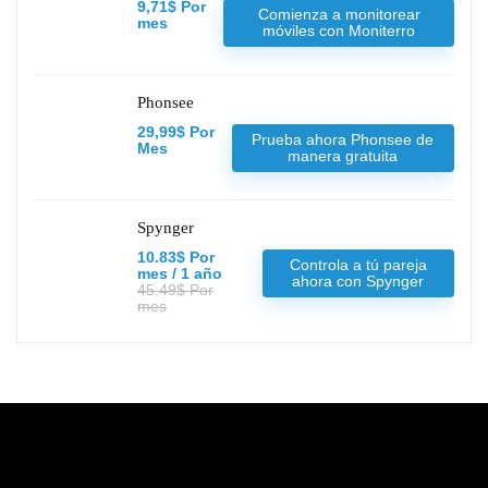
9,71$ Por
Comienza a monitorear
mes
móviles con Moniterro
Phonsee
29,99$ Por
Prueba ahora Phonsee de
Mes
manera gratuita
Spynger
10.83$ Por
Controla a tú pareja
mes / 1 año
ahora con Spynger
45.49$ Por
mes