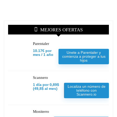
MEJORES OFERTAS
Parentaler
10.17€ por
Unete a Parentaler y
mes / 1 año
comienza a proteger a tus
hijos
Scannero
1 día por 0,89$
Localiza un número de
(49,8$ al mes)
teléfono con
Scannero.io
Moniterro