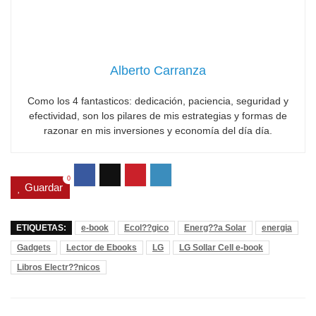
Alberto Carranza
Como los 4 fantasticos: dedicación, paciencia, seguridad y
efectividad, son los pilares de mis estrategias y formas de
razonar en mis inversiones y economía del día día.
0
Guardar
ETIQUETAS:
e-book
Ecol??gico
Energ??a Solar
energia
Gadgets
Lector de Ebooks
LG
LG Sollar Cell e-book
Libros Electr??nicos